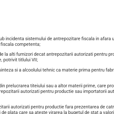
ub incidenta sistemului de antrepozitare fiscala in afara 
a fiscala competenta;
 de la alti furnizori decat antrepozitarii autorizati pentru p
otrivit titlului VII;
de sinteza si a alcoolului tehnic ca materie prima pentru fab
din prelucrarea titeiului sau a altor materii prime, care pr
repozitarii autorizati pentru productie sau importatorii aut
zitarii autorizati pentru productie fara prezentarea de cat
e plata care sa ateste virarea la bugetul de stat a valori