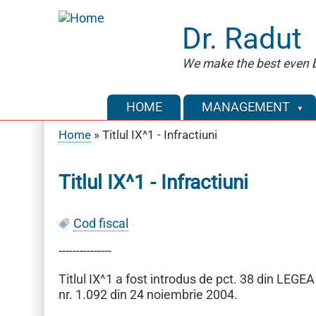
Skip
to
Dr. Radut
main
content
We make the best even b
HOME
MANAGEMENT
Home
Titlul IX^1 - Infractiuni
Breadcrumb
Titlul IX^1 - Infractiuni
Cod fiscal
---------------
Titlul IX^1 a fost introdus de pct. 38 din LE
nr. 1.092 din 24 noiembrie 2004.