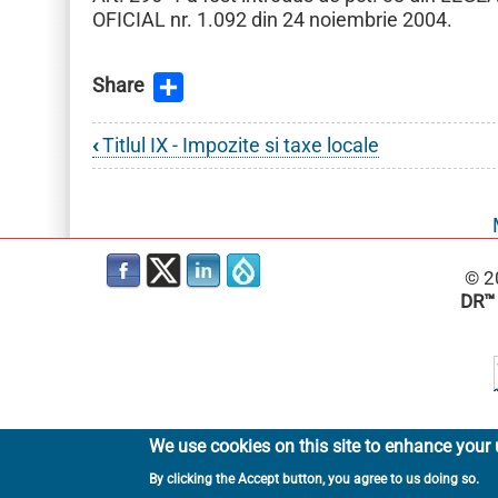
OFICIAL nr. 1.092 din 24 noiembrie 2004.
Share
‹
Titlul IX - Impozite si taxe locale
Book
traversal
links
for
© 2
Codul
DR™
fiscal
2007
We use cookies on this site to enhance your 
By clicking the Accept button, you agree to us doing so.