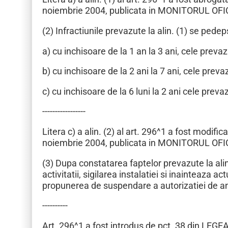
noiembrie 2004, publicata in MONITORUL OFIC
(2) Infractiunile prevazute la alin. (1) se pedep
a) cu inchisoare de la 1 an la 3 ani, cele prevazute 
b) cu inchisoare de la 2 ani la 7 ani, cele prevazut
c) cu inchisoare de la 6 luni la 2 ani cele prevazut
-----------------
Litera c) a alin. (2) al art. 296^1 a fost modi
noiembrie 2004, publicata in MONITORUL OFIC
(3) Dupa constatarea faptelor prevazute la alin.
activitatii, sigilarea instalatiei si inainteaza ac
propunerea de suspendare a autorizatiei de ant
----------
Art. 296^1 a fost introdus de pct. 38 din LEG