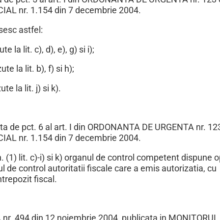
IAL nr. 1.154 din 7 decembrie 2004.
sesc astfel:
la lit. c), d), e), g) si i);
e la lit. b), f) si h);
e la lit. j) si k).
ficata de pct. 6 al art. I din ORDONANTA DE URGENTA nr. 12
IAL nr. 1.154 din 7 decembrie 2004.
 (1) lit. c)-i) si k) organul de control competent dispune o
tul de control autoritatii fiscale care a emis autorizatia, cu
repozit fiscal.
EA nr. 494 din 12 noiembrie 2004, publicata in MONITORUL