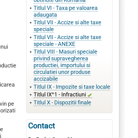
obtinute din Romania
Titlul VI - Taxa pe valoarea
adaugata
Titlul VII - Accize si alte taxe
speciale
Titlul VII - Accize si alte taxe
speciale - ANEXE
unui
Titlul VIII - Masuri speciale
privind supravegherea
productiei, importului si
roductie
circulatiei unor produse
accizabile
ricarea
Titlul IX - Impozite si taxe locale
Titlul IX^1 - Infractiuni
Titlul X - Dispozitii finale
ovin pe
orizati
Contact
re
i