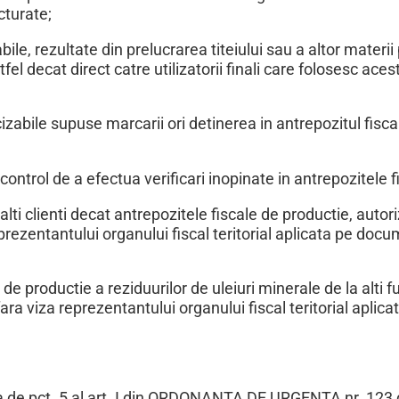
cturate;
ile, rezultate din prelucrarea titeiului sau a altor materii
el decat direct catre utilizatorii finali care folosesc aces
abile supuse marcarii ori detinerea in antrepozitul fisca
ontrol de a efectua verificari inopinate in antrepozitele f
e alti clienti decat antrepozitele fiscale de productie, autor
reprezentantului organului fiscal teritorial aplicata pe doc
de productie a reziduurilor de uleiuri minerale de la alti fu
fara viza reprezentantului organului fiscal teritorial aplica
gata de pct. 5 al art. I din ORDONANTA DE URGENTA nr. 123 