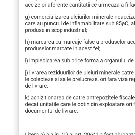
accizelor aferente cantitatii ce urmeaza a fi fa
g) comercializarea uleiurilor minerale neaccizab
care au punctul de inflamabilitate sub 85øC, altf
produse in scop industrial;
h) marcarea cu marcaje false a produselor acciz
produselor marcate in acest fel;
i) impiedicarea sub orice forma a organului de c
j) livrarea reziduurilor de uleiuri minerale catr
le colecteze si sa le prelucreze, ori fara viza 
de livrare;
k) achizitionarea de catre antrepozitele fiscale 
decat unitatile care le obtin din exploatare ori 
documentul de livrare.
-----------------
Litera a) a alin. (1) al art. 296^1 a fost abro