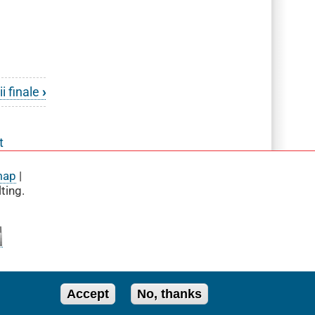
ii finale
›
t
map
|
ting.
Accept
No, thanks