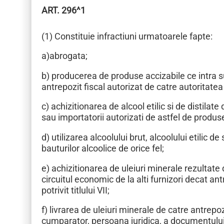
ART. 296^1
(1) Constituie infractiuni urmatoarele fapte:
a)abrogata;
b) producerea de produse accizabile ce intra s
antrepozit fiscal autorizat de catre autoritate
c) achizitionarea de alcool etilic si de distilate
sau importatorii autorizati de astfel de produse, p
d) utilizarea alcoolului brut, alcoolului etilic 
bauturilor alcoolice de orice fel;
e) achizitionarea de uleiuri minerale rezultate 
circuitul economic de la alti furnizori decat ant
potrivit titlului VII;
f) livrarea de uleiuri minerale de catre antrepo
cumparator, persoana juridica, a documentului d