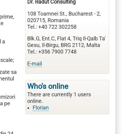
Dr. Radut Consulting
108 Toamnei St., Bucharest - 2,
 prime,
020715, Romania
te
Tel.: +40 722 302258
Blk.G, Ent.C, Flat 4, Triq Il-Qalb Ta'
l a
Gesu, Il-Birgu, BRG 2112, Malta
Tel.: +356 7900 7748
iscale;
E-mail
izate sa
umentul
Who's online
There are currently 1 users
rnizori
online.
ta pe
Florian
din 24