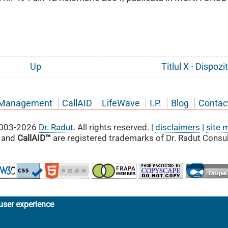
Up
Titlul X - Dispozit
Management
CallAID
LifeWave
I.P.
Blog
Contac
003-2026
Dr. Radut
. All rights reserved. |
disclaimers
|
site 
and
CallAID™
are registered trademarks of Dr. Radut Consul
user experience