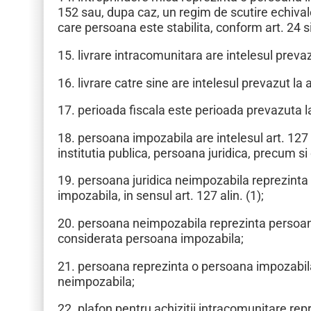
152 sau, dupa caz, un regim de scutire echival
care persoana este stabilita, conform art. 24 si 
15. livrare intracomunitara are intelesul prevazu
16. livrare catre sine are intelesul prevazut la ar
17. perioada fiscala este perioada prevazuta la
18. persoana impozabila are intelesul art. 127 
institutia publica, persoana juridica, precum s
19. persoana juridica neimpozabila reprezinta
impozabila, in sensul art. 127 alin. (1);
20. persoana neimpozabila reprezinta persoana c
considerata persoana impozabila;
21. persoana reprezinta o persoana impozabil
neimpozabila;
22. plafon pentru achizitii intracomunitare repre