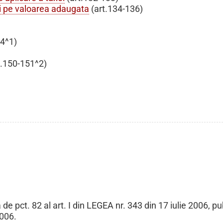
xei pe valoarea adaugata
(art.134-136)
44^1)
t.150-151^2)
 de pct. 82 al art. I din LEGEA nr. 343 din 17 iulie 2006, pu
006.