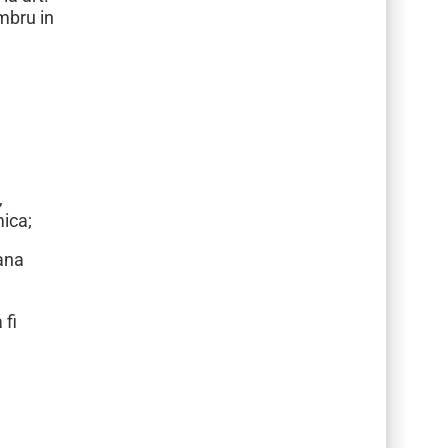
mbru in
,
mica;
oana
 fi