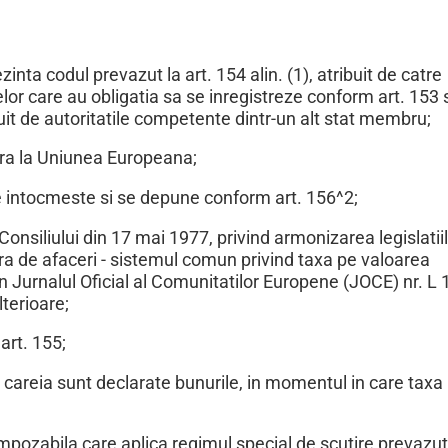
inta codul prevazut la art. 154 alin. (1), atribuit de catre
or care au obligatia sa se inregistreze conform art. 153
buit de autoritatile competente dintr-un alt stat membru;
era la Uniunea Europeana;
e intocmeste si se depune conform art. 156^2;
Consiliului din 17 mai 1977, privind armonizarea legislatii
fra de afaceri - sistemul comun privind taxa pe valoarea
in Jurnalul Oficial al Comunitatilor Europene (JOCE) nr. L 
lterioare;
art. 155;
careia sunt declarate bunurile, in momentul in care taxa 
mpozabila care aplica regimul special de scutire prevazut 