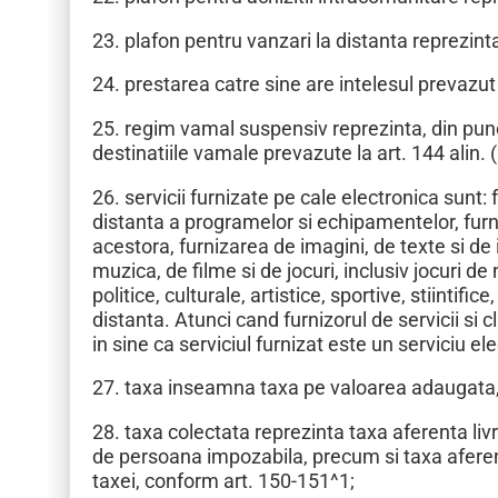
23. plafon pentru vanzari la distanta reprezinta p
24. prestarea catre sine are intelesul prevazut l
25. regim vamal suspensiv reprezinta, din punc
destinatiile vamale prevazute la art. 144 alin. (1)
26. servicii furnizate pe cale electronica sunt
distanta a programelor si echipamentelor, furn
acestora, furnizarea de imagini, de texte si de
muzica, de filme si de jocuri, inclusiv jocuri 
politice, culturale, artistice, sportive, stiintif
distanta. Atunci cand furnizorul de servicii si
in sine ca serviciul furnizat este un serviciu ele
27. taxa inseamna taxa pe valoarea adaugata, a
28. taxa colectata reprezinta taxa aferenta livr
de persoana impozabila, precum si taxa aferent
taxei, conform art. 150-151^1;