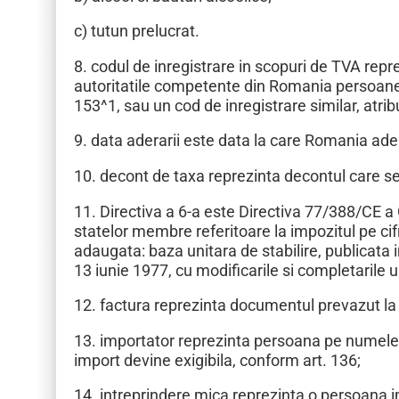
c) tutun prelucrat.
8. codul de inregistrare in scopuri de TVA reprez
autoritatile competente din Romania persoanel
153^1, sau un cod de inregistrare similar, atri
9. data aderarii este data la care Romania ad
10. decont de taxa reprezinta decontul care s
11. Directiva a 6-a este Directiva 77/388/CE a 
statelor membre referitoare la impozitul pe ci
adaugata: baza unitara de stabilire, publicata 
13 iunie 1977, cu modificarile si completarile u
12. factura reprezinta documentul prevazut la 
13. importator reprezinta persoana pe numele 
import devine exigibila, conform art. 136;
14. intreprindere mica reprezinta o persoana i