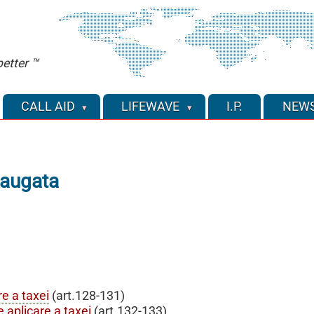
etter ™
CALL AID
LIFEWAVE
I.P.
NEW
daugata
re a taxei
(art.128-131)
e aplicare a taxei
(art.132-133)