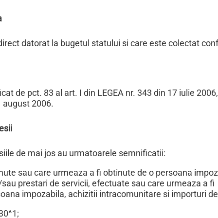
a
rect datorat la bugetul statului si care este colectat co
at de pct. 83 al art. I din LEGEA nr. 343 din 17 iulie 2006
1 august 2006.
esii
esiile de mai jos au urmatoarele semnificatii:
obtinute sau care urmeaza a fi obtinute de o persoana impoz
i/sau prestari de servicii, efectuate sau care urmeaza a fi
ana impozabila, achizitii intracomunitare si importuri de
130^1;