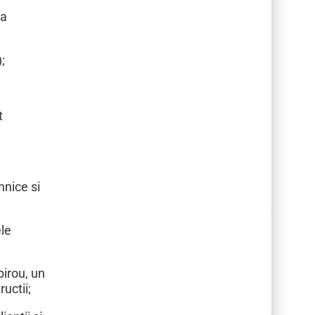
la
;
t
hnice si
ele
birou, un
uctii;