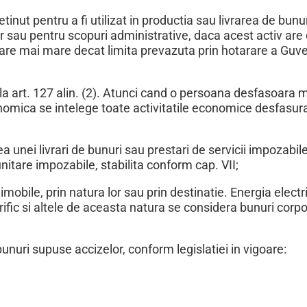
tinut pentru a fi utilizat in productia sau livrarea de bunuri
ilor sau pentru scopuri administrative, daca acest activ are
oare mai mare decat limita prevazuta prin hotarare a Guve
la art. 127 alin. (2). Atunci cand o persoana desfasoara 
onomica se intelege toate activitatile economice desfasur
 unei livrari de bunuri sau prestari de servicii impozabile
nitare impozabile, stabilita conform cap. VII;
imobile, prin natura lor sau prin destinatie. Energia electr
rific si altele de aceasta natura se considera bunuri corp
nuri supuse accizelor, conform legislatiei in vigoare: