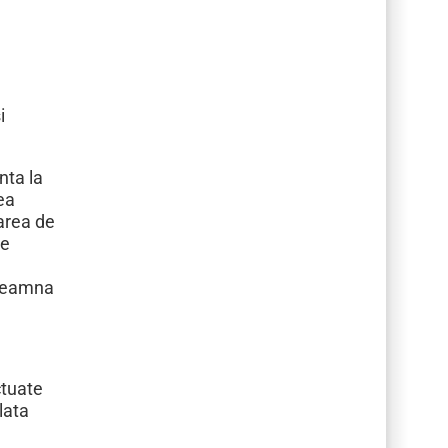
i
nta la
ea
zarea de
te
inseamna
ctuate
lata