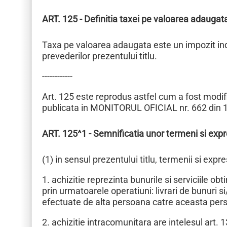
ART. 125 - Definitia taxei pe valoarea adaugat
Taxa pe valoarea adaugata este un impozit indi
prevederilor prezentului titlu.
------------
Art. 125 este reprodus astfel cum a fost modific
publicata in MONITORUL OFICIAL nr. 662 din 
ART. 125^1 - Semnificatia unor termeni si expr
(1) in sensul prezentului titlu, termenii si expr
1. achizitie reprezinta bunurile si serviciile 
prin urmatoarele operatiuni: livrari de bunuri s
efectuate de alta persoana catre aceasta perso
2. achizitie intracomunitara are intelesul art. 