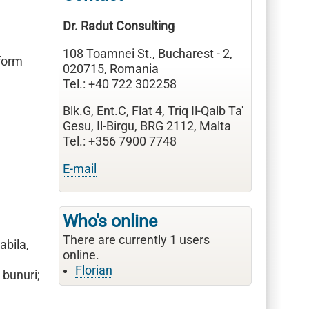
Dr. Radut Consulting
108 Toamnei St., Bucharest - 2,
nform
020715, Romania
Tel.: +40 722 302258
Blk.G, Ent.C, Flat 4, Triq Il-Qalb Ta'
Gesu, Il-Birgu, BRG 2112, Malta
,
Tel.: +356 7900 7748
E-mail
Who's online
There are currently 1 users
abila,
online.
Florian
 bunuri;