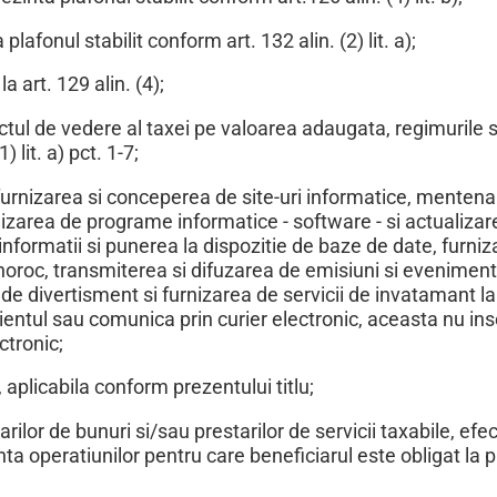
lafonul stabilit conform art. 132 alin. (2) lit. a);
a art. 129 alin. (4);
tul de vedere al taxei pe valoarea adaugata, regimurile s
 lit. a) pct. 1-7;
: furnizarea si conceperea de site-uri informatice, mentena
izarea de programe informatice - software - si actualizar
 informatii si punerea la dispozitie de baze de date, furni
de noroc, transmiterea si difuzarea de emisiuni si evenimen
ice, de divertisment si furnizarea de servicii de invatamant la
 clientul sau comunica prin curier electronic, aceasta nu 
ctronic;
plicabila conform prezentului titlu;
arilor de bunuri si/sau prestarilor de servicii taxabile, efe
a operatiunilor pentru care beneficiarul este obligat la p