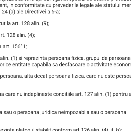
ent, in conformitate cu prevederile legale ale statului me
24 (a) ale Directivei a 6-a;
t la art. 128 alin. (9);
t. 128 alin. (4);
 art. 156^1;
alin. (1) si reprezinta persoana fizica, grupul de persoane
i orice entitate capabila sa desfasoare o activitate econo
 persoana, alta decat persoana fizica, care nu este pers
are nu indeplineste conditiile art. 127 alin. (1) pentru a
a sau o persoana juridica neimpozabila sau o persoana
zinta plafonul stabilit conform art.126 alin. (4) lit. b);