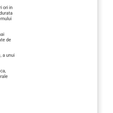
 ori in
 durata
rnului
mai
ate de
, a unui
ica,
orale