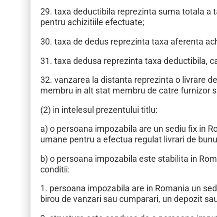
29. taxa deductibila reprezinta suma totala a 
pentru achizitiile efectuate;
30. taxa de dedus reprezinta taxa aferenta achiz
31. taxa dedusa reprezinta taxa deductibila, c
32. vanzarea la distanta reprezinta o livrare d
membru in alt stat membru de catre furnizor s
(2) in intelesul prezentului titlu:
a) o persoana impozabila are un sediu fix in 
umane pentru a efectua regulat livrari de bunur
b) o persoana impozabila este stabilita in Rom
conditii:
1. persoana impozabila are in Romania un sediu 
birou de vanzari sau cumparari, un depozit sau o