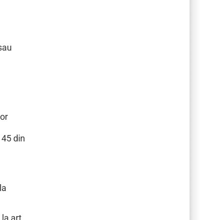
 sau
lor
145 din
la
la art.