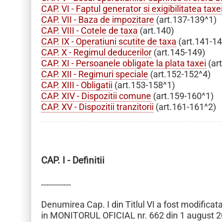
CAP. VI - Faptul generator si exigibilitatea ta
CAP. VII - Baza de impozitare
(art.137-139^1)
CAP. VIII - Cotele de taxa
(art.140)
CAP. IX - Operatiuni scutite de taxa
(art.141-1
CAP. X - Regimul deducerilor
(art.145-149)
CAP. XI - Persoanele obligate la plata taxei
(ar
CAP. XII - Regimuri speciale
(art.152-152^4)
CAP. XIII - Obligatii
(art.153-158^1)
CAP. XIV - Dispozitii comune
(art.159-160^1)
CAP. XV - Dispozitii tranzitorii
(art.161-161^2)
CAP. I - Definitii
------------
Denumirea Cap. I din Titlul VI a fost modificata
in MONITORUL OFICIAL nr. 662 din 1 august 2