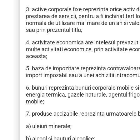
3. active corporale fixe reprezinta orice activ de
prestarea de servicii, pentru a fi inchiriat tert
normala de utilizare mai mare de un an si val
sau prin prezentul titlu;
4. activitate economica are intelesul prevazut 
multe activitati economice, prin activitate ec
aceasta;
5. baza de impozitare reprezinta contravaloarea
import impozabil sau a unei achizitii intracomu
6. bunuri reprezinta bunuri corporale mobile si 
energia termica, gazele naturale, agentul frigo
mobile;
7. produse accizabile reprezinta urmatoarele bu
a) uleiuri minerale;
b) alcool si bauturi alcoolice;