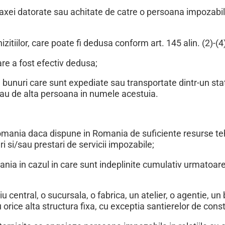
taxei datorate sau achitate de catre o persoana impozabi
itiilor, care poate fi dedusa conform art. 145 alin. (2)-(4)
are a fost efectiv dedusa;
e bunuri care sunt expediate sau transportate dintr-un sta
au de alta persoana in numele acestuia.
Romania daca dispune in Romania de suficiente resurse te
i si/sau prestari de servicii impozabile;
ania in cazul in care sunt indeplinite cumulativ urmatoar
central, o sucursala, o fabrica, un atelier, o agentie, un 
rice alta structura fixa, cu exceptia santierelor de constr