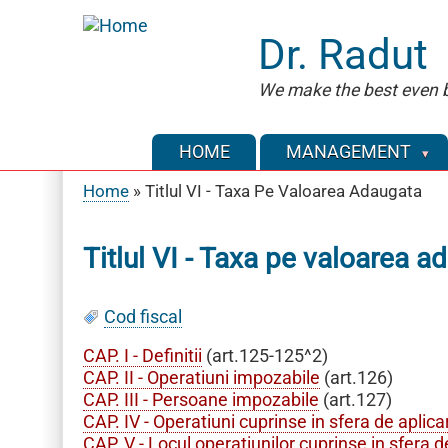
Skip
to
Dr. Radut
main
content
We make the best even b
HOME
MANAGEMENT
Home
Titlul VI - Taxa Pe Valoarea Adaugata
Breadcrumb
Titlul VI - Taxa pe valoarea a
Cod fiscal
CAP. I - Definitii
(art.125-125^2)
CAP. II - Operatiuni impozabile
(art.126)
CAP. III - Persoane impozabile
(art.127)
CAP. IV - Operatiuni cuprinse in sfera de aplica
CAP. V - Locul operatiunilor cuprinse in sfera d