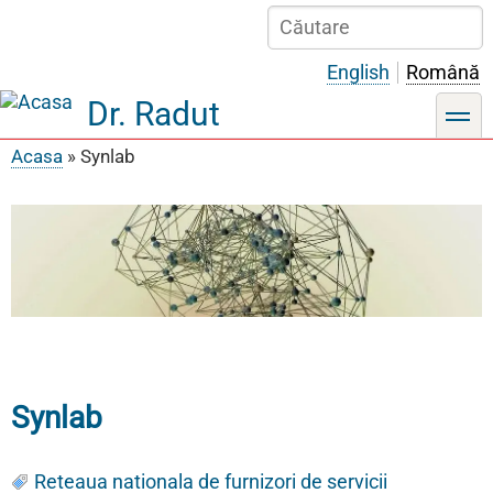
Sari
Căutare
la
conținutul
English
Română
principal
Dr. Radut
toggle
Acasa
Synlab
Breadcrumb
Synlab
Reteaua nationala de furnizori de servicii