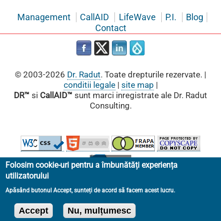
Management
CallAID
LifeWave
P.I.
Blog
Contact
© 2003-2026
Dr. Radut
. Toate drepturile rezervate. |
conditii legale
|
site map
|
DR™
si
CallAID™
sunt marci inregistrate ale Dr. Radut
Consulting.
Folosim cookie-uri pentru a îmbunătăți experiența
utilizatorului
Apăsând butonul Accept, sunteți de acord să facem acest lucru.
Accept
Nu, mulțumesc