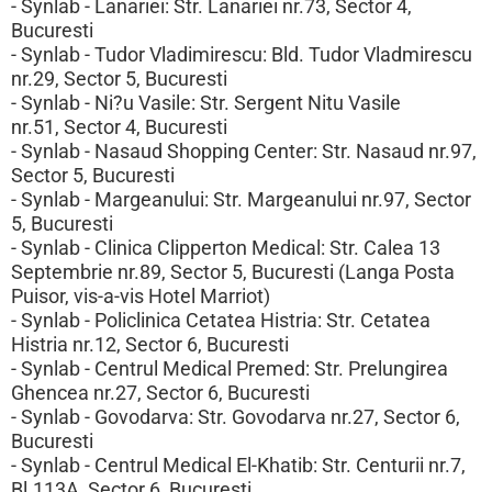
- Synlab - Lanariei: Str. Lanariei nr.73, Sector 4,
Bucuresti
- Synlab - Tudor Vladimirescu: Bld. Tudor Vladmirescu
nr.29, Sector 5, Bucuresti
- Synlab - Ni?u Vasile: Str. Sergent Nitu Vasile
nr.51, Sector 4, Bucuresti
- Synlab - Nasaud Shopping Center: Str. Nasaud nr.97,
Sector 5, Bucuresti
- Synlab - Margeanului: Str. Margeanului nr.97, Sector
5, Bucuresti
- Synlab - Clinica Clipperton Medical: Str. Calea 13
Septembrie nr.89, Sector 5, Bucuresti (Langa Posta
Puisor, vis-a-vis Hotel Marriot)
- Synlab - Policlinica Cetatea Histria: Str. Cetatea
Histria nr.12, Sector 6, Bucuresti
- Synlab - Centrul Medical Premed: Str. Prelungirea
Ghencea nr.27, Sector 6, Bucuresti
- Synlab - Govodarva: Str. Govodarva nr.27, Sector 6,
Bucuresti
- Synlab - Centrul Medical El-Khatib: Str. Centurii nr.7,
Bl.113A, Sector 6, Bucuresti