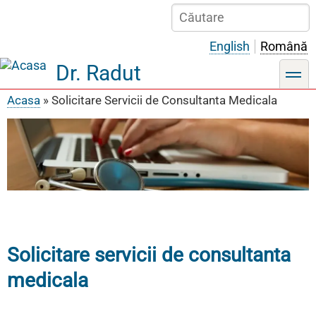
Sari
Căutare
la
conținutul
English
Română
principal
Dr. Radut
toggle
Acasa
Solicitare Servicii de Consultanta Medicala
Breadcrumb
Solicitare servicii de consultanta
medicala