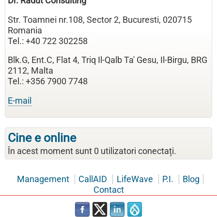
Dr. Radut Consulting
Str. Toamnei nr.108, Sector 2, Bucuresti, 020715
Romania
Tel.: +40 722 302258
Blk.G, Ent.C, Flat 4, Triq Il-Qalb Ta' Gesu, Il-Birgu, BRG
2112, Malta
Tel.: +356 7900 7748
E-mail
Cine e online
În acest moment sunt 0 utilizatori conectați.
Management
CallAID
LifeWave
P.I.
Blog
Contact