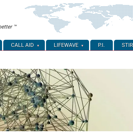
etter ™
CALL AID
LIFEWAVE
P.I.
STIR