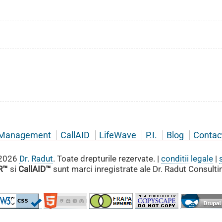
Management
CallAID
LifeWave
P.I.
Blog
Contac
2026
Dr. Radut
. Toate drepturile rezervate. |
conditii legale
|
R™
si
CallAID™
sunt marci inregistrate ale Dr. Radut Consulti