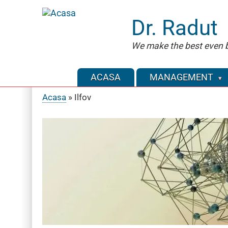
Sari
la
Dr. Radut
conținutul
principal
We make the best even b
ACASA
MANAGEMENT
Acasa
Ilfov
Breadcrumb