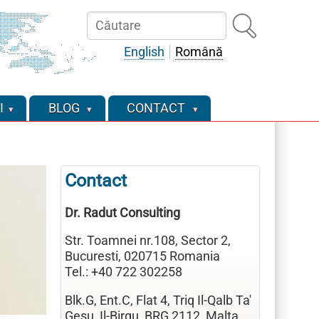
Căutare
English
Română
I
BLOG
CONTACT
Contact
Dr. Radut Consulting
Str. Toamnei nr.108, Sector 2,
Bucuresti, 020715 Romania
Tel.: +40 722 302258
Blk.G, Ent.C, Flat 4, Triq Il-Qalb Ta'
Gesu, Il-Birgu, BRG 2112, Malta