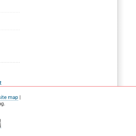
t
site map
|
ng.