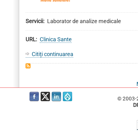
Servicii
Laborator de analize medicale
URL
Clinica Sante
Citiți continuarea
despre
Clinica
Sante
© 2003-
D