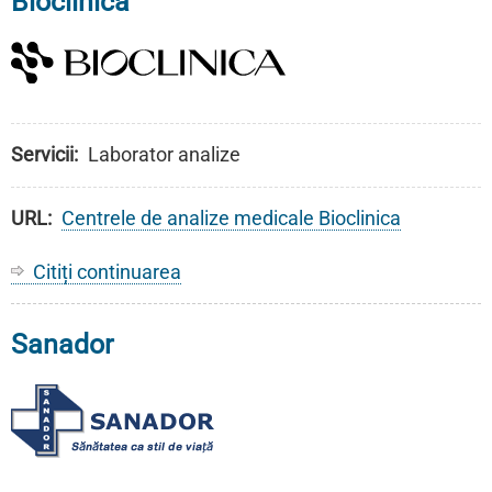
Bioclinica
Maria
(Anima)
Servicii
Laborator analize
URL
Centrele de analize medicale Bioclinica
Citiți continuarea
despre
Centrele
de
Sanador
analize
medicale
Bioclinica