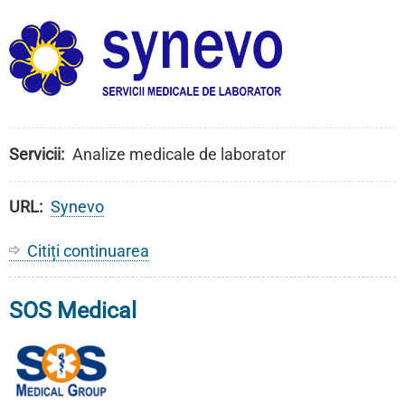
Diagnostic
si
Tratament
Victor
Babes
Servicii
Analize medicale de laborator
URL
Synevo
Citiți continuarea
despre
Synevo
SOS Medical