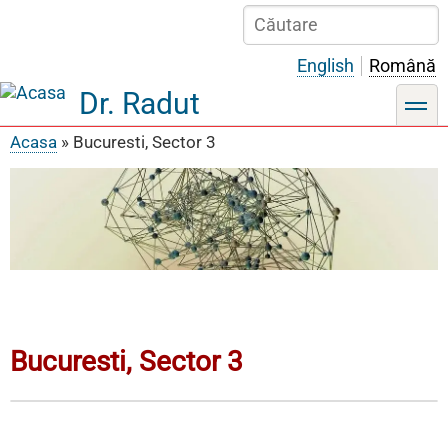
Sari
Căutare
la
conținutul
English
Română
principal
Dr. Radut
toggle
Acasa
Bucuresti, Sector 3
Breadcrumb
Bucuresti, Sector 3