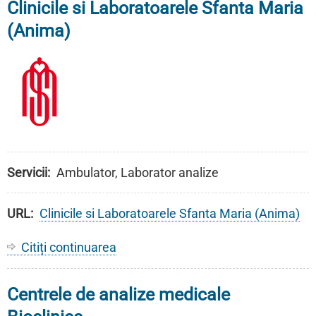
Clinicile si Laboratoarele Sfanta Maria
(Anima)
Servicii
Ambulator, Laborator analize
URL
Clinicile si Laboratoarele Sfanta Maria (Anima)
Citiți continuarea
despre
Clinicile
si
Centrele de analize medicale
Laboratoarele
Sfanta