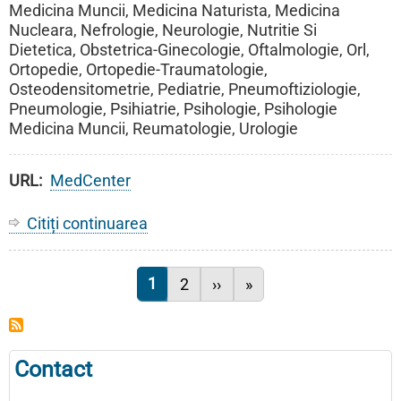
Medicina Muncii, Medicina Naturista, Medicina
Nucleara, Nefrologie, Neurologie, Nutritie Si
Dietetica, Obstetrica-Ginecologie, Oftalmologie, Orl,
Ortopedie, Ortopedie-Traumatologie,
Osteodensitometrie, Pediatrie, Pneumoftiziologie,
Pneumologie, Psihiatrie, Psihologie, Psihologie
Medicina Muncii, Reumatologie, Urologie
URL
MedCenter
Citiți continuarea
despre
MedCenter
Pagina curentă
1
Pagina
2
Pagina următoare
››
Ultima pagină
»
Paginație
Contact