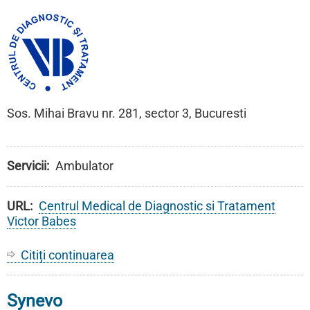
Sos. Mihai Bravu nr. 281, sector 3, Bucuresti
Servicii
Ambulator
URL
Centrul Medical de Diagnostic si Tratament
Victor Babes
Citiți continuarea
despre
Centrul
Medical
Synevo
de