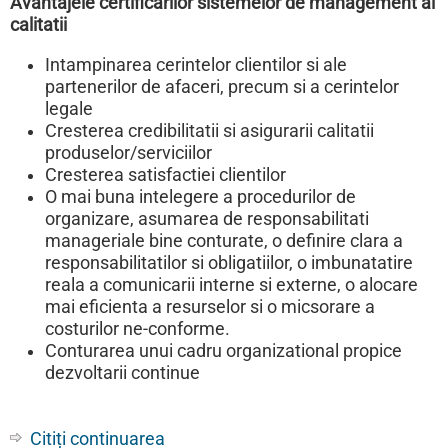
Avantajele certificarilor sistemelor de management al
calitatii
Intampinarea cerintelor clientilor si ale
partenerilor de afaceri, precum si a cerintelor
legale
Cresterea credibilitatii si asigurarii calitatii
produselor/serviciilor
Cresterea satisfactiei clientilor
O mai buna intelegere a procedurilor de
organizare, asumarea de responsabilitati
manageriale bine conturate, o definire clara a
responsabilitatilor si obligatiilor, o imbunatatire
reala a comunicarii interne si externe, o alocare
mai eficienta a resurselor si o micsorare a
costurilor ne-conforme.
Conturarea unui cadru organizational propice
dezvoltarii continue
Citiți continuarea
despre