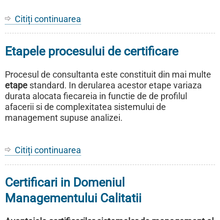
Citiți continuarea
despre
Standardele
sistemelor
Etapele procesului de certificare
de
management
-
Procesul de consultanta este constituit din mai multe
Standarde
etape
standard. In derularea acestor etape variaza
ISO
durata alocata fiecareia in functie de de profilul
afacerii si de complexitatea sistemului de
management supuse analizei.
Citiți continuarea
despre
Etapele
procesului
Certificari in Domeniul
de
certificare
Managementului Calitatii