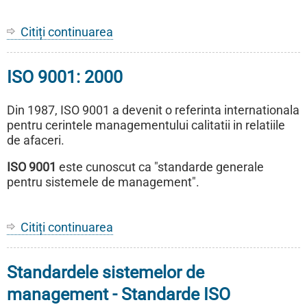
Citiți continuarea
despre
ISO
/IEC
ISO 9001: 2000
27001
Din 1987, ISO 9001 a devenit o referinta internationala
pentru cerintele managementului calitatii in relatiile
de afaceri.
ISO 9001
este cunoscut ca "standarde generale
pentru sistemele de management".
Citiți continuarea
despre
ISO
9001:
Standardele sistemelor de
2000
management - Standarde ISO