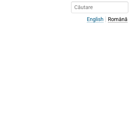
Sari
Căutare
la
conținutul
English
Română
principal