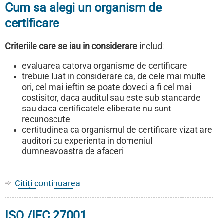
Cum sa alegi un organism de
certificare
Criteriile care se iau in considerare
includ:
evaluarea catorva organisme de certificare
trebuie luat in considerare ca, de cele mai multe
ori, cel mai ieftin se poate dovedi a fi cel mai
costisitor, daca auditul sau este sub standarde
sau daca certificatele eliberate nu sunt
recunoscute
certitudinea ca organismul de certificare vizat are
auditori cu experienta in domeniul
dumneavoastra de afaceri
Citiți continuarea
despre
Cum
sa
ISO /IEC 27001
alegi