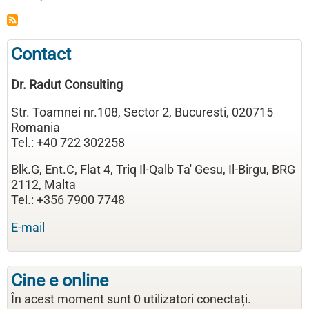
Certificari
in
Domeniul
Contact
Managementului
Calitatii
Dr. Radut Consulting
Str. Toamnei nr.108, Sector 2, Bucuresti, 020715
Romania
Tel.: +40 722 302258
Blk.G, Ent.C, Flat 4, Triq Il-Qalb Ta' Gesu, Il-Birgu, BRG
2112, Malta
Tel.: +356 7900 7748
E-mail
Cine e online
În acest moment sunt 0 utilizatori conectați.