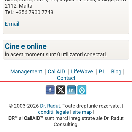
2112, Malta
Tel.: +356 7900 7748
E-mail
Cine e online
În acest moment sunt 0 utilizatori conectați.
Management
CallAID
LifeWave
P.I.
Blog
Contact
© 2003-2026
Dr. Radut
. Toate drepturile rezervate. |
conditii legale
|
site map
|
DR™
si
CallAID™
sunt marci inregistrate ale Dr. Radut
Consulting.