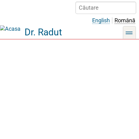
Sari
Căutare
la
conținutul
English
Română
principal
Dr. Radut
toggle