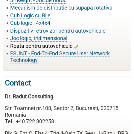
STReight - Joc de noroc
Mecanism de distributie cu supapa rotativa
Cub Logic cu Bile
Cub logic - 4x4x4
Dispozitiv retrovizor pentru autovehicule
Joc logic, tridimensional
Roata pentru autovehicule
ESUNT - End-To-End Secure User Network
Technology
Contact
Dr. Radut Consulting
Str. Toamnei nr.108, Sector 2, Bucuresti, 020715
Romania
Tel.: +40 722 302258
Blk.G, Ent.C, Flat 4, Triq Il-Qalb Ta' Gesu, Il-Birgu, BRG