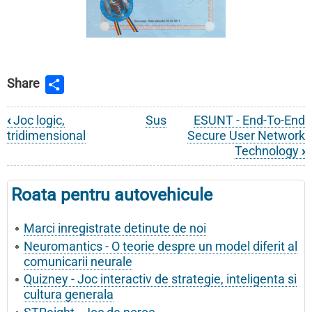
Share
‹
Joc logic,
Sus
ESUNT - End-To-End
Legături
tridimensional
Secure User Network
de
Technology
›
parcurgere
Roata pentru autovehicule
a
cărții
Marci inregistrate detinute de noi
pentru
Neuromantics - O teorie despre un model diferit al
comunicarii neurale
Proprietate
Quizney - Joc interactiv de strategie, inteligenta si
intelectuala
cultura generala