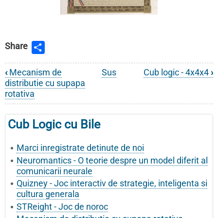
Share
‹
Mecanism de
Sus
Cub logic - 4x4x4
›
Legături
distributie cu supapa
de
rotativa
parcurgere
Cub Logic cu Bile
a
cărții
Marci inregistrate detinute de noi
pentru
Neuromantics - O teorie despre un model diferit al
comunicarii neurale
Proprietate
Quizney - Joc interactiv de strategie, inteligenta si
intelectuala
cultura generala
STReight - Joc de noroc