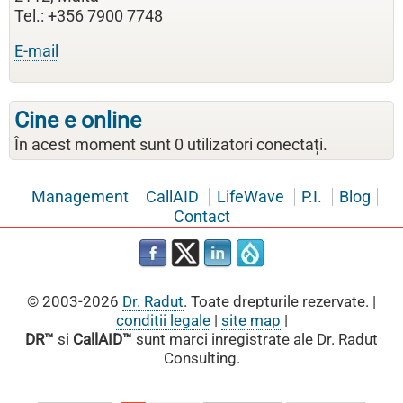
Tel.: +356 7900 7748
E-mail
Cine e online
În acest moment sunt 0 utilizatori conectați.
Management
CallAID
LifeWave
P.I.
Blog
Contact
© 2003-2026
Dr. Radut
. Toate drepturile rezervate. |
conditii legale
|
site map
|
DR™
si
CallAID™
sunt marci inregistrate ale Dr. Radut
Consulting.