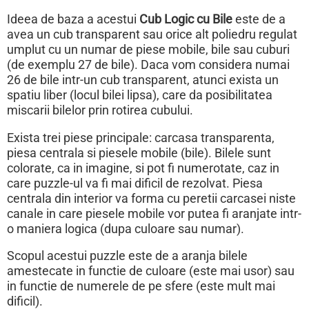
Ideea de baza a acestui
Cub Logic cu Bile
este de a
avea un cub transparent sau orice alt poliedru regulat
umplut cu un numar de piese mobile, bile sau cuburi
(de exemplu 27 de bile). Daca vom considera numai
26 de bile intr-un cub transparent, atunci exista un
spatiu liber (locul bilei lipsa), care da posibilitatea
miscarii bilelor prin rotirea cubului.
Exista trei piese principale: carcasa transparenta,
piesa centrala si piesele mobile (bile). Bilele sunt
colorate, ca in imagine, si pot fi numerotate, caz in
care puzzle-ul va fi mai dificil de rezolvat. Piesa
centrala din interior va forma cu peretii carcasei niste
canale in care piesele mobile vor putea fi aranjate intr-
o maniera logica (dupa culoare sau numar).
Scopul acestui puzzle este de a aranja bilele
amestecate in functie de culoare (este mai usor) sau
in functie de numerele de pe sfere (este mult mai
dificil).