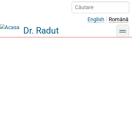
Sari
Căutare
la
conținutul
English
Română
principal
Dr. Radut
toggle