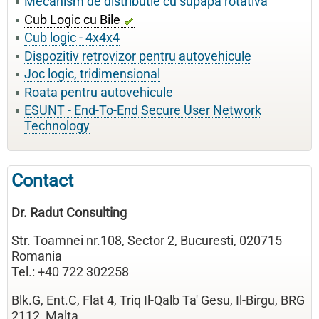
Mecanism de distributie cu supapa rotativa
Cub Logic cu Bile
Cub logic - 4x4x4
Dispozitiv retrovizor pentru autovehicule
Joc logic, tridimensional
Roata pentru autovehicule
ESUNT - End-To-End Secure User Network
Technology
Contact
Dr. Radut Consulting
Str. Toamnei nr.108, Sector 2, Bucuresti, 020715
Romania
Tel.: +40 722 302258
Blk.G, Ent.C, Flat 4, Triq Il-Qalb Ta' Gesu, Il-Birgu, BRG
2112, Malta