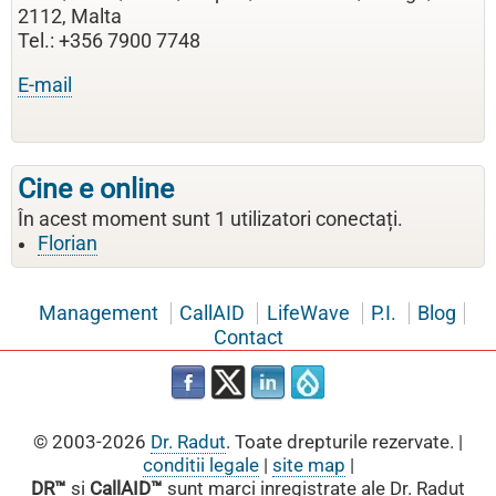
2112, Malta
Tel.: +356 7900 7748
E-mail
Cine e online
În acest moment sunt 1 utilizatori conectați.
Florian
Management
CallAID
LifeWave
P.I.
Blog
Contact
© 2003-2026
Dr. Radut
. Toate drepturile rezervate. |
conditii legale
|
site map
|
DR™
si
CallAID™
sunt marci inregistrate ale Dr. Radut