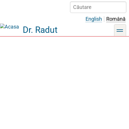
Sari
Căutare
la
conținutul
English
Română
principal
Dr. Radut
toggle