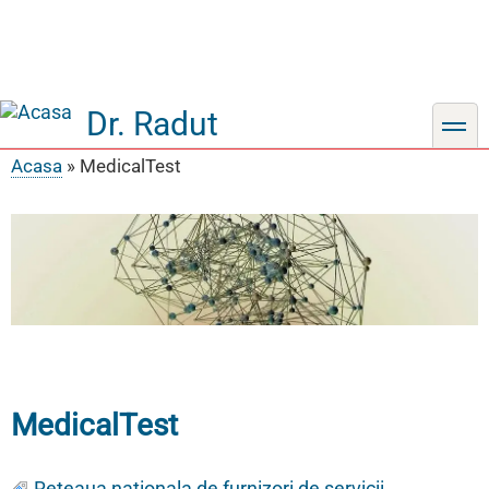
Dr. Radut
toggle
Acasa
MedicalTest
Breadcrumb
MedicalTest
Reteaua nationala de furnizori de servicii