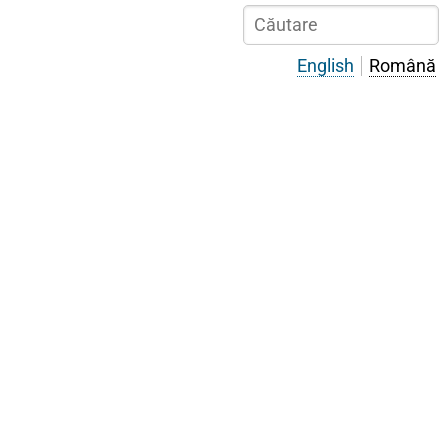
Sari
Căutare
la
conținutul
English
Română
principal