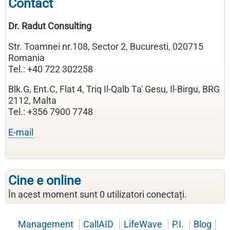
Contact
Dr. Radut Consulting
Str. Toamnei nr.108, Sector 2, Bucuresti, 020715
Romania
Tel.: +40 722 302258
Blk.G, Ent.C, Flat 4, Triq Il-Qalb Ta' Gesu, Il-Birgu, BRG
2112, Malta
Tel.: +356 7900 7748
E-mail
Cine e online
În acest moment sunt 0 utilizatori conectați.
Management
CallAID
LifeWave
P.I.
Blog