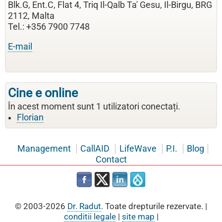
Blk.G, Ent.C, Flat 4, Triq Il-Qalb Ta' Gesu, Il-Birgu, BRG
2112, Malta
Tel.: +356 7900 7748
E-mail
Cine e online
În acest moment sunt 1 utilizatori conectați.
Florian
Management
CallAID
LifeWave
P.I.
Blog
Contact
© 2003-2026
Dr. Radut
. Toate drepturile rezervate. |
conditii legale
|
site map
|