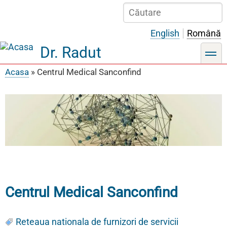
Sari
Căutare
la
conținutul
English
Română
principal
Dr. Radut
toggle
Acasa
Centrul Medical Sanconfind
Breadcrumb
Centrul Medical Sanconfind
Reteaua nationala de furnizori de servicii