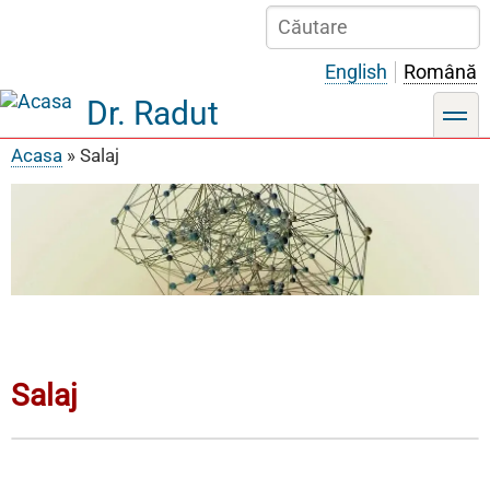
Sari
Căutare
la
conținutul
English
Română
principal
Dr. Radut
toggle
Acasa
Salaj
Breadcrumb
Salaj