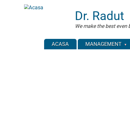
Sari
la
Dr. Radut
conținutul
principal
We make the best even b
ACASA
MANAGEMENT