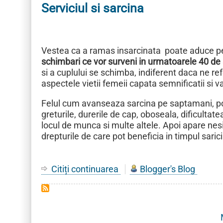
Serviciul si sarcina
sanatate
EUREKO
Vestea ca a ramas insarcinata poate aduce pent
schimbari ce vor surveni in urmatoarele 40 d
si a cuplului se schimba, indiferent daca ne ref
aspectele vietii femeii capata semnificatii si v
Felul cum avanseaza sarcina pe saptamani, poat
greturile, durerile de cap, oboseala, dificultatea
locul de munca si multe altele. Apoi apare nes
drepturile de care pot beneficia in timpul sarici
Citiți continuarea
despre
Blogger's Blog
Serviciul
si
sarcina