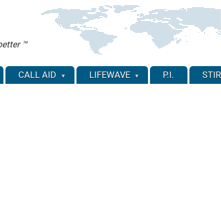
etter ™
CALL AID
LIFEWAVE
P.I.
STIR