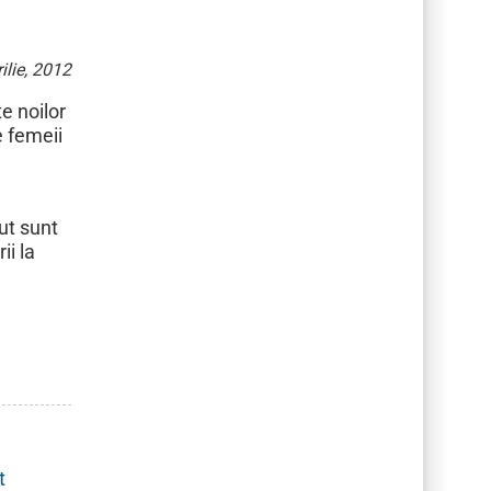
ilie, 2012
e noilor
le femeii
e
ut sunt
ii la
t