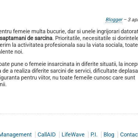
Blogger
–
3 apr
ru femeie multa bucurie, dar si unele ingrijorari datorat
e saptamani de sarcina
. Prioritatile, necesitatile si dorinte
erim la activitatea profesionala sau la viata sociala, toat
alente noi.
e pune o femeie insarcinata in diferite situatii, la incep
 de a realiza diferite sarcini de servici, dificultate deplasar
iguranta pentru viitor, nu toate femeile cunosc care sunt
nii.
Management
CallAID
LifeWave
P.I.
Blog
Contac