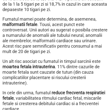
de la 1 la 5 tigari pe zi si 18,7% in cazul in care aceasta
depaseste 10 tigari pe zi.
Fumatul mamei poate determina, de asemenea,
malformatii fetale
. Tousi, acest punct este
controversat. Unii autori au sugerat o posibila crestere
a numarului de anomalii ale tubului neural, anomalii
ale membrelor, malformatii cardiace sau urinare.
Acest risc pare semnificativ pentru consumul a mai
mult de 20 de tigari pe zi.
Un alt risc asociat cu fumatul in timpul sarcinii este
moartea fetala intrauterina
. 11% dintre cazurile de
moarte fetala sunt cauzate de tutun (din cauza
complicatiilor placentare si riscului cresterii
intrauterine).
In cele din urma, fumatul
reduce frecventa respiratiei
fetale
, variabilitatea ritmului cardiac fetal, miscarile
fetale si cresterea debitului cardiac si a frecventei
cardiace.