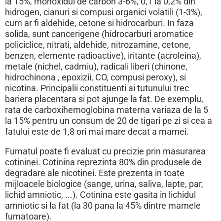
la 15%, monoxidul de carbon 3-6%, 0,1 la 0,2% din
hidrogen, cianuri si compusi organici volatili (1-3%),
cum ar fi aldehide, cetone si hidrocarburi. In faza
solida, sunt cancerigene (hidrocarburi aromatice
policiclice, nitrati, aldehide, nitrozamine, cetone,
benzen, elemente radioactive), iritante (acroleina),
metale (nichel, cadmiu), radicali liberi (chinone,
hidrochinona , epoxizii, CO, compusi peroxy), si
nicotina. Principalii constituenti ai tutunului trec
bariera placentara si pot ajunge la fat. De exemplu,
rata de carboxihemoglobina materna variaza de la 5
la 15% pentru un consum de 20 de tigari pe zi si cea a
fatului este de 1,8 ori mai mare decat a mamei.
Fumatul poate fi evaluat cu precizie prin masurarea
cotininei. Cotinina reprezinta 80% din produsele de
degradare ale nicotinei. Este prezenta in toate
mijloacele biologice (sange, urina, saliva, lapte, par,
lichid amniotic, ...). Cotinina este gasita in lichidul
amniotic si la fat (la 30 pana la 45% dintre mamele
fumatoare).