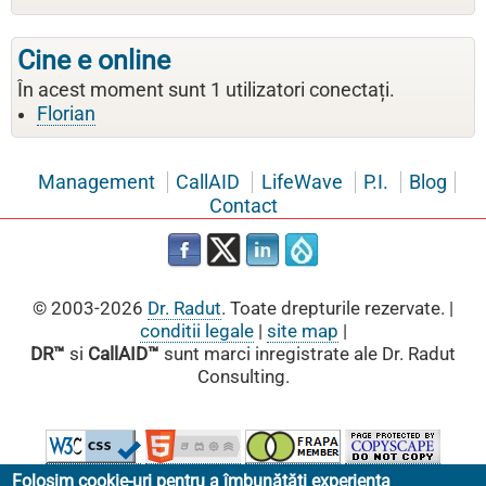
Cine e online
În acest moment sunt 1 utilizatori conectați.
Florian
Management
CallAID
LifeWave
P.I.
Blog
Contact
© 2003-2026
Dr. Radut
. Toate drepturile rezervate. |
conditii legale
|
site map
|
DR™
si
CallAID™
sunt marci inregistrate ale Dr. Radut
Consulting.
Folosim cookie-uri pentru a îmbunătăți experiența