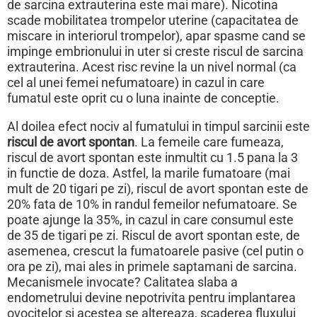
de sarcina extrauterina este mai mare). Nicotina
scade mobilitatea trompelor uterine (capacitatea de
miscare in interiorul trompelor), apar spasme cand se
impinge embrionului in uter si creste riscul de sarcina
extrauterina. Acest risc revine la un nivel normal (ca
cel al unei femei nefumatoare) in cazul in care
fumatul este oprit cu o luna inainte de conceptie.
Al doilea efect nociv al fumatului in timpul sarcinii este
riscul de avort spontan
. La femeile care fumeaza,
riscul de avort spontan este inmultit cu 1.5 pana la 3
in functie de doza. Astfel, la marile fumatoare (mai
mult de 20 tigari pe zi), riscul de avort spontan este de
20% fata de 10% in randul femeilor nefumatoare. Se
poate ajunge la 35%, in cazul in care consumul este
de 35 de tigari pe zi. Riscul de avort spontan este, de
asemenea, crescut la fumatoarele pasive (cel putin o
ora pe zi), mai ales in primele saptamani de sarcina.
Mecanismele invocate? Calitatea slaba a
endometrului devine nepotrivita pentru implantarea
ovocitelor si acestea se altereaza, scaderea fluxului