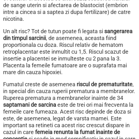
de sange uterin si afectarea de blastocist (embrion
intre a cincea si a saptea zi dupa fertilizare) de catre
nicotina.
Un alt risc? Tot de tutun poate fi legata si
sangerarea
din timpul sarcinii
, de asemenea, aceasta fiind
proportionala cu doza. Riscul relativ de hematom
retroplacentar este inmultit cu 1,5. Riscul scazut de
insertie a placentei se inmulteste cu 2 pana la 3.
Placenta la femeile fumatoare are o suprafata mai
mare din cauza hipoxiei.
Fumatul creste de asemenea
riscul de prematuritate
,
in special din cauza ruperii prematura a membranelor.
Ruperea prematura a membranelor inainte de 34
saptamani de sarcina
este de trei ori mai frecventa la
femeile care fumeaza. Acest risc depinde de doza si
este, de asemenea, legat de varsta mamei. Este
important sa retineti ca acest risc crescut dispare in
cazul in care
femeia renunta la fumat inainte de