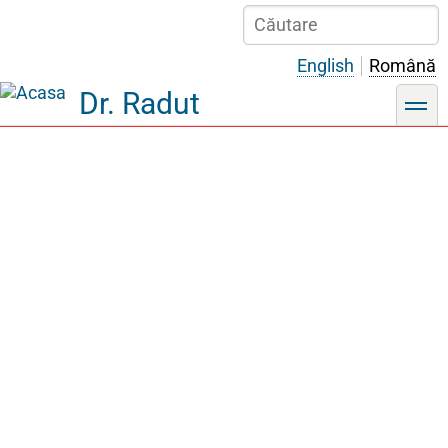
Sari
Căutare
la
conținutul
English
Română
principal
Dr. Radut
toggle