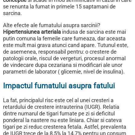
conceptie
si scade in mod semnificativ in cazul in care
se renunta la fumat in primele 15 saptamani de
sarcina.
Alte efecte ale fumatului asupra sarcinii?
Hipertensiunea arteriala
indusa de sarcina este mai
putin comuna la femeile care fumeaza, dar aceasta
este mult mai grava atunci cand apare. Tutunul este,
de asemenea, responsabil pentru: o crestere de
patologii orale, riscul de vergeturi, procesul anormal
de vindecare dupa cezariana si modificari ale unor
parametri de laborator ( glicemie, nivel de insulina).
Impactul fumatului asupra fatului
La fat, principalul risc este cel al unei cresteri a
retardului de crestere intrauterina (IUGR). Relatia
dintre numarul de tigari fumate pe zi si deficitul
ponderal la nastere nu este liniara. Chiar si cateva
tigari pe zi reduc cresterea fetala. Astfel, prevalenta
de IUGR trece de la 8,5% la 14,7% pentru un consum