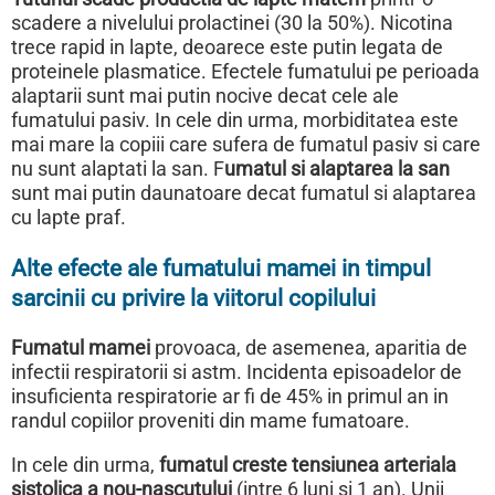
scadere a nivelului prolactinei (30 la 50%). Nicotina
trece rapid in lapte, deoarece este putin legata de
proteinele plasmatice. Efectele fumatului pe perioada
alaptarii sunt mai putin nocive decat cele ale
fumatului pasiv. In cele din urma, morbiditatea este
mai mare la copiii care sufera de fumatul pasiv si care
nu sunt alaptati la san. F
umatul si alaptarea la san
sunt mai putin daunatoare decat fumatul si alaptarea
cu lapte praf.
Alte efecte ale fumatului mamei in timpul
sarcinii cu privire la viitorul copilului
Fumatul mamei
provoaca, de asemenea, aparitia de
infectii respiratorii si astm. Incidenta episoadelor de
insuficienta respiratorie ar fi de 45% in primul an in
randul copiilor proveniti din mame fumatoare.
In cele din urma,
fumatul creste tensiunea arteriala
sistolica a nou-nascutului
(intre 6 luni si 1 an). Unii